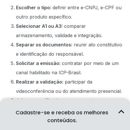
Escolher o tipo:
definir entre e-CNPJ, e-CPF ou
outro produto específico.
Selecionar A1 ou A3:
comparar
armazenamento, validade e integração.
Separar os documentos:
reunir ato constitutivo
e identificação do responsável.
Solicitar a emissão:
contratar por meio de um
canal habilitado na ICP-Brasil.
Realizar a validação:
participar da
videoconferência ou do atendimento presencial.
Ativar o certificado:
gerar o arquivo ou
configurar a mídia contratada.
Cadastre-se e receba os melhores
Instalar ou parametrizar:
configurar nos
conteúdos.
sistemas em que será utilizado.