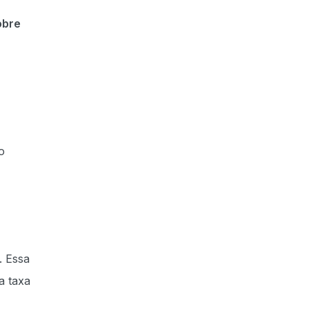
obre
o
. Essa
a taxa