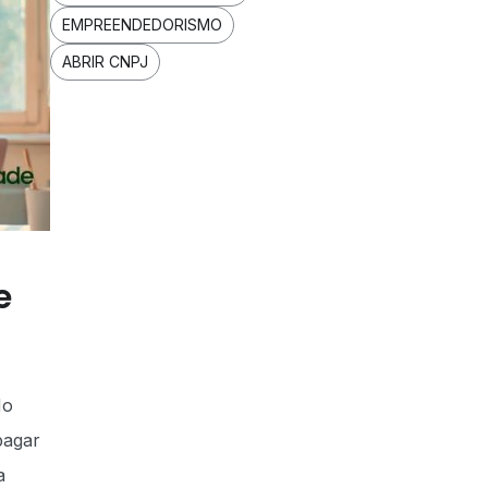
EMPREENDEDORISMO
ABRIR CNPJ
e
No
pagar
a