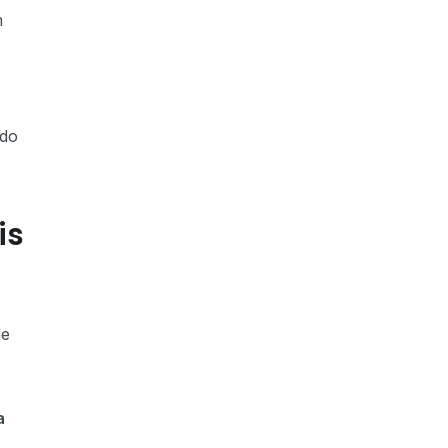
m
 do
is
de
a