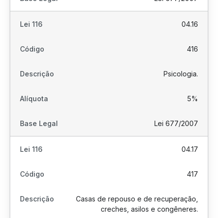
04.16
416
Psicologia.
5%
Lei 677/2007
04.17
417
Casas de repouso e de recuperação,
creches, asilos e congêneres.