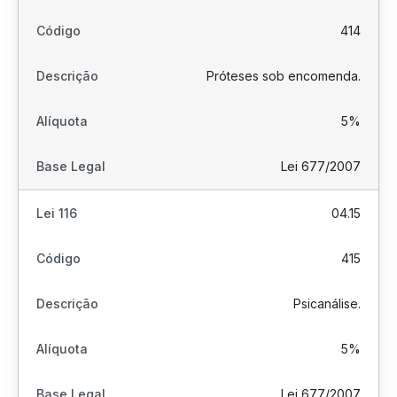
414
Próteses sob encomenda.
5%
Lei 677/2007
04.15
415
Psicanálise.
5%
Lei 677/2007