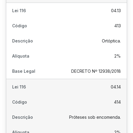
04.13
413
Ortóptica.
2%
DECRETO Nº 12938/2018
04.14
414
Próteses sob encomenda.
2%