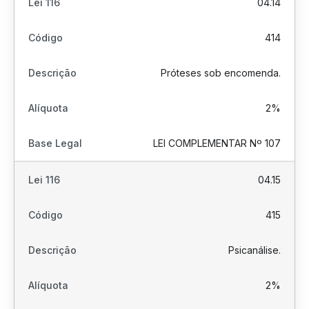
04.14
414
Próteses sob encomenda.
2%
LEI COMPLEMENTAR Nº 107
04.15
415
Psicanálise.
2%