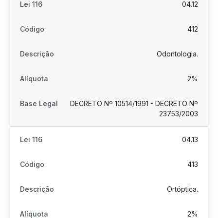
04.12
412
Odontologia.
2%
DECRETO Nº 10514/1991 - DECRETO Nº
23753/2003
04.13
413
Ortóptica.
2%