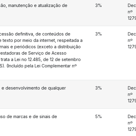
ção, manutenção e atualização de
3%
Dec
nº
127
 cessão definitiva, de conteúdos de
3%
Dec
 texto por meio da internet, respeitada a
nº
rnais e periódicos (exceto a distribuição
127
restadoras de Serviço de Acesso
trata a Lei no 12.485, de 12 de setembro
MS). (Incluído pela Lei Complementar nº
s e desenvolvimento de qualquer
3%
Dec
nº
127
uso de marcas e de sinais de
5%
Dec
nº
127