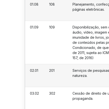
01.08
108
Planejamento, confec
páginas eletrônicas.
01.09
109
Disponibilização, sem
áudio, vídeo, imagem e
imunidade de livros, jo
de conteúdos pelas p
Condicionado, de que 
de 2011, sujeita ao IC
157, de 2016)
02.01
201
Serviços de pesquisa
natureza.
03.02
302
Cessão de direito de 
propaganda.