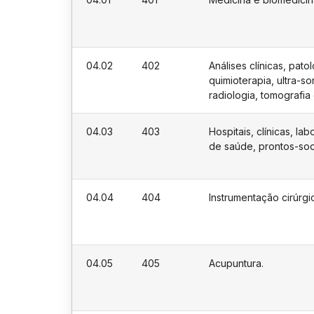
04.02
402
Análises clínicas, pato
quimioterapia, ultra-s
radiologia, tomografi
04.03
403
Hospitais, clínicas, la
de saúde, prontos-soc
04.04
404
Instrumentação cirúrgi
04.05
405
Acupuntura.