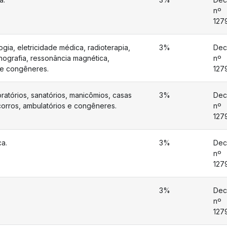
nº
127
logia, eletricidade médica, radioterapia,
3%
Dec
onografia, ressonância magnética,
nº
a e congêneres.
127
boratórios, sanatórios, manicômios, casas
3%
Dec
orros, ambulatórios e congêneres.
nº
127
ca.
3%
Dec
nº
127
3%
Dec
nº
127