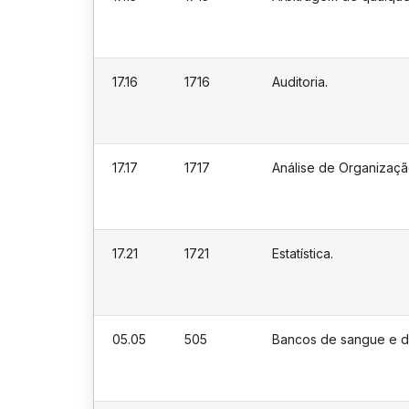
17.16
1716
Auditoria.
17.17
1717
Análise de Organizaç
17.21
1721
Estatística.
05.05
505
Bancos de sangue e d