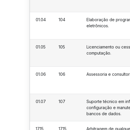
01.04
104
Elaboração de progra
eletrônicos.
01.05
105
Licenciamento ou cess
computação.
01.06
106
Assessoria e consultor
01.07
107
Suporte técnico em info
configuração e manut
bancos de dados.
17.15
1715
Arbitragem de qualquer