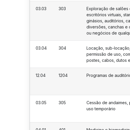
03.03
303
Exploração de salões 
escritórios virtuais, s
ginásios, auditórios, 
diversões, canchas e 
ou negócios de qualqu
03.04
304
Locação, sub-locação,
permissão de uso, comp
postes, cabos, dutos 
12.04
1204
Programas de auditóri
03.05
305
Cessão de andaimes, p
uso temporário
04.01
401
Medicina e biomedicin