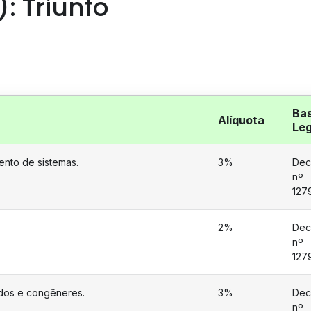
): Triunfo
Ba
Alíquota
Leg
ento de sistemas.
3%
Dec
nº
127
2%
Dec
nº
127
dos e congêneres.
3%
Dec
nº