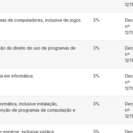
127
mas de computadores, inclusive de jogos
3%
Dec
nº
127
ão de direito de uso de programas de
3%
Dec
nº
127
ia em informática.
3%
Dec
nº
127
rmática, inclusive instalação,
3%
Dec
enção de programas de computação e
nº
127
 espécie, inclusive jurídica.
3%
Dec