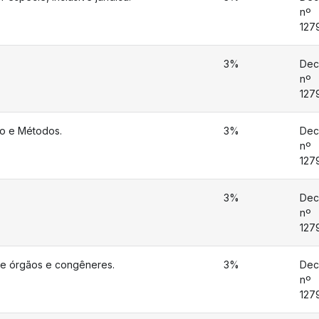
nº
127
3%
Dec
nº
127
ão e Métodos.
3%
Dec
nº
127
3%
Dec
nº
127
e órgãos e congêneres.
3%
Dec
nº
127