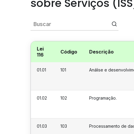
sobre Serviços (ISS
Lei
Código
Descrição
116
01.01
101
Análise e desenvolvim
01.02
102
Programação.
01.03
103
Processamento de da