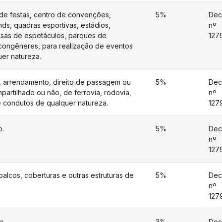
de festas, centro de convenções,
5%
Dec
tands, quadras esportivas, estádios,
nº
casas de espetáculos, parques de
127
congêneres, para realização de eventos
er natureza.
 arrendamento, direito de passagem ou
5%
Dec
artilhado ou não, de ferrovia, rodovia,
nº
e condutos de qualquer natureza.
127
o.
5%
Dec
nº
127
alcos, coberturas e outras estruturas de
5%
Dec
nº
127
a.
3%
Dec