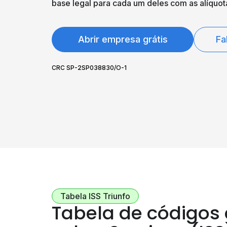
base legal para cada um deles com as alíquo
Abrir empresa grátis
Fa
CRC SP-2SP038830/O-1
Tabela ISS Triunfo
Tabela de códigos