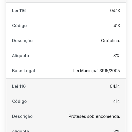
04.13
413
Ortóptica.
3%
Lei Municipal 3915/2005
04.14
414
Próteses sob encomenda.
3%