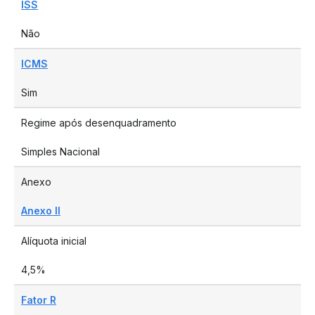
ISS
Não
ICMS
Sim
Regime após desenquadramento
Simples Nacional
Anexo
Anexo II
Alíquota inicial
4,5%
Fator R