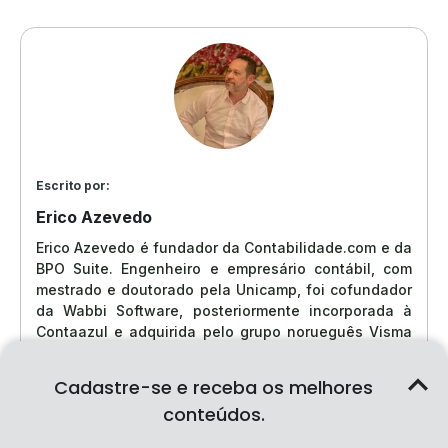
Escrito por:
Erico Azevedo
Erico Azevedo é fundador da Contabilidade.com e da
BPO Suite. Engenheiro e empresário contábil, com
mestrado e doutorado pela Unicamp, foi cofundador
da Wabbi Software, posteriormente incorporada à
Contaazul e adquirida pelo grupo norueguês Visma
em um dos maiores negócios da história do SaaS
brasileiro. Hoje, dedica-se a construir soluções de
Cadastre-se e receba os melhores
contabilidade digital e BPO financeiro para
conteúdos.
empresários contábeis, micro, pequenas e médias
empresas.