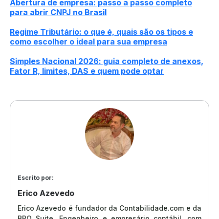
Abertura de empresa: passo a passo completo
para abrir CNPJ no Brasil
Regime Tributário: o que é, quais são os tipos e
como escolher o ideal para sua empresa
Simples Nacional 2026: guia completo de anexos,
Fator R, limites, DAS e quem pode optar
Escrito por:
Erico Azevedo
Erico Azevedo é fundador da Contabilidade.com e da
BPO Suite. Engenheiro e empresário contábil, com