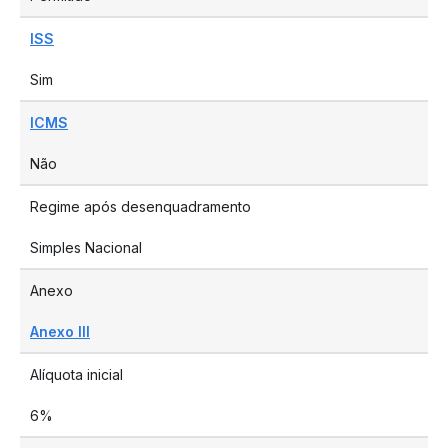
ISS
Sim
ICMS
Não
Regime após desenquadramento
Simples Nacional
Anexo
Anexo III
Alíquota inicial
6%