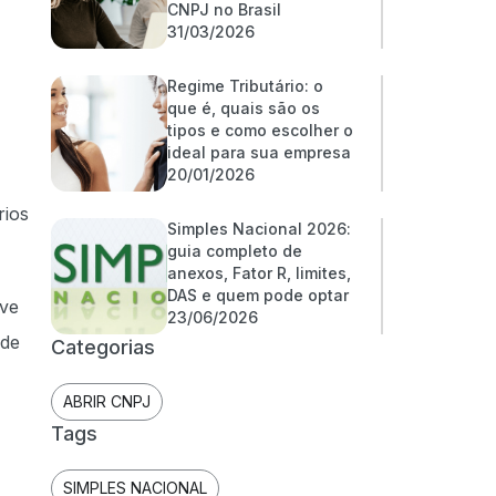
CNPJ no Brasil
31/03/2026
Regime Tributário: o
que é, quais são os
tipos e como escolher o
ideal para sua empresa
20/01/2026
rios
Simples Nacional 2026:
guia completo de
anexos, Fator R, limites,
DAS e quem pode optar
lve
23/06/2026
 de
Categorias
ABRIR CNPJ
Tags
SIMPLES NACIONAL