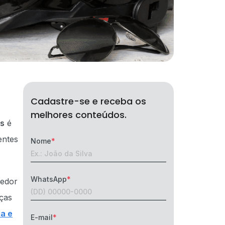
Cadastre-se e receba os
melhores conteúdos.
as
é
entes
Nome
WhatsApp
dedor
eças
a e
E-mail