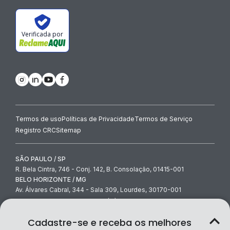
Verificada por
Termos de uso
Políticas de Privacidade
Termos de Serviço
Registro CRC
Sitemap
SÃO PAULO / SP
R. Bela Cintra, 746 - Conj. 142, B. Consolação, 01415-001
BELO HORIZONTE / MG
Av. Álvares Cabral, 344 - Sala 309, Lourdes, 30170-001
contato@contabilidade.com
-
(11) 3854-4000
© Contabilidade.com Ltda 2026
Cadastre-se e receba os melhores