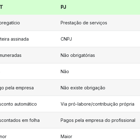
T
PJ
regatício
Prestação de serviços
teira assinada
CNPJ
muneradas
Não obrigatórias
m
Não
go pela empresa
Não existe obrigação
sconto automático
Via pró-labore/contribuição própria
scontados em folha
Pagos pela empresa do profissional
nor
Maior