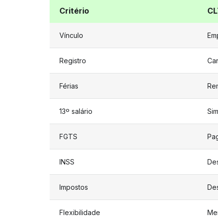
Critério
CL
Vínculo
Emp
Registro
Car
Férias
Re
13º salário
Si
FGTS
Pa
INSS
De
Impostos
De
Flexibilidade
Me