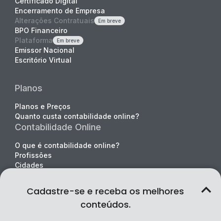
Certificado Digital
Encerramento de Empresa
Alterações Contratuais
Em breve
BPO Financeiro
Plataforma
Em breve
Emissor Nacional
Escritório Virtual
Planos
Planos e Preços
Quanto custa contabilidade online?
Contabilidade Online
O que é contabilidade online?
Profissões
Cidades
Sobre nós
Cadastre-se e receba os melhores
Quem somos
conteúdos.
Falar com especialista
Indique e ganhe