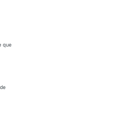
e que
ade