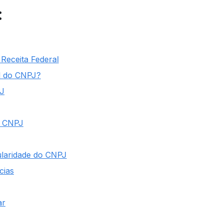
:
Receita Federal
al do CNPJ?
PJ
o CNPJ
ularidade do CNPJ
cias
ar