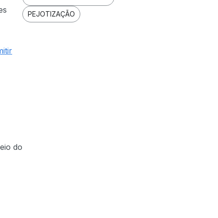
es
PEJOTIZAÇÃO
itir
eio do