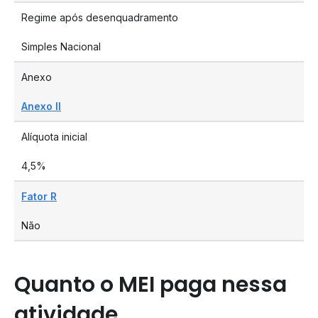
Regime após desenquadramento
Simples Nacional
Anexo
Anexo II
Alíquota inicial
4,5%
Fator R
Não
Quanto o MEI paga nessa
atividade