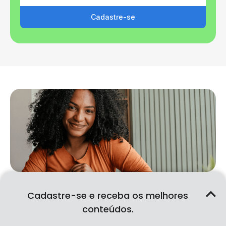
Cadastre-se
Cadastre-se e receba os melhores
EMPREENDEDORISMO
conteúdos.
Como escolher o regime tributário ideal