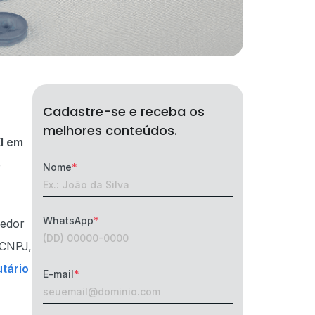
Cadastre-se e receba os
melhores conteúdos.
EI em
e
Nome
WhatsApp
dedor
 CNPJ,
utário
E-mail