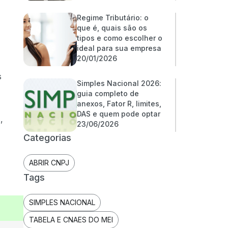
Regime Tributário: o
que é, quais são os
tipos e como escolher o
ideal para sua empresa
20/01/2026
s
Simples Nacional 2026:
guia completo de
anexos, Fator R, limites,
DAS e quem pode optar
,
23/06/2026
Categorias
ABRIR CNPJ
Tags
SIMPLES NACIONAL
TABELA E CNAES DO MEI