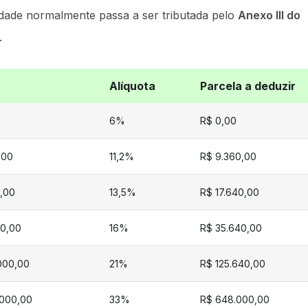
dade normalmente passa a ser tributada pelo
Anexo III do
.
Alíquota
Parcela a deduzir
6%
R$ 0,00
,00
11,2%
R$ 9.360,00
,00
13,5%
R$ 17.640,00
00,00
16%
R$ 35.640,00
.000,00
21%
R$ 125.640,00
.000,00
33%
R$ 648.000,00