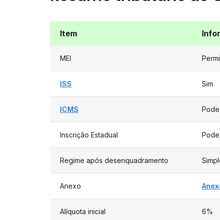
Item
Info
MEI
Permi
ISS
Sim
ICMS
Pode 
Inscrição Estadual
Pode 
Regime após desenquadramento
Simpl
Anexo
Anexo
Alíquota inicial
6%