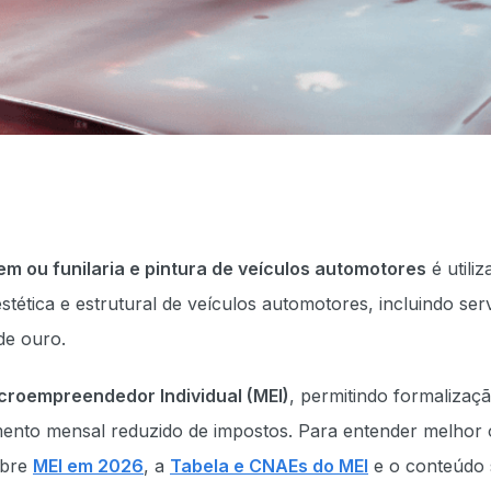
m ou funilaria e pintura de veículos automotores
é utiliz
tética e estrutural de veículos automotores, incluindo ser
de ouro.
croempreendedor Individual (MEI)
, permitindo formalizaç
himento mensal reduzido de impostos. Para entender melhor 
obre
MEI em 2026
, a
Tabela e CNAEs do MEI
e o conteúdo 