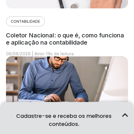
CONTABILIDADE
Coletor Nacional: o que é, como funciona
e aplicação na contabilidade
06/08/2026
|
8min 19s de leitura
Cadastre-se e receba os melhores
CONTABILIDADE
conteúdos.
CBS: o que é, como funciona e aplicação