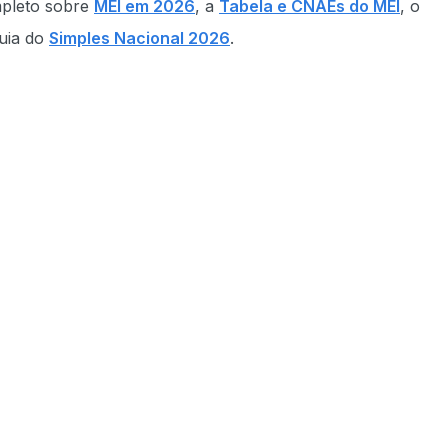
mpleto sobre
MEI em 2026
, a
Tabela e CNAEs do MEI
, o
uia do
Simples Nacional 2026
.