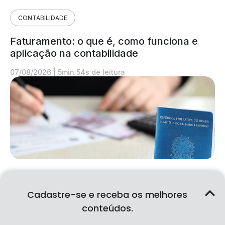
CONTABILIDADE
Faturamento: o que é, como funciona e
aplicação na contabilidade
07/08/2026
|
5min 54s de leitura
CONTABILIDADE
Cadastre-se e receba os melhores
FGTS: o que é, como funciona e aplicação
conteúdos.
na contabilidade