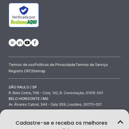
Verificada por
Termos de uso
Políticas de Privacidade
Termos de Serviço
Registro CRC
Sitemap
SÃO PAULO / SP
R. Bela Cintra, 746 - Conj. 142, B. Consolação, 01415-001
BELO HORIZONTE / MG
Av. Álvares Cabral, 344 - Sala 309, Lourdes, 30170-001
contato@contabilidade.com
-
(11) 3854-4000
© Contabilidade.com Ltda 2026
Cadastre-se e receba os melhores