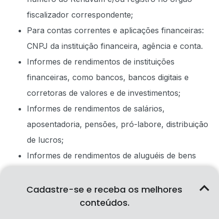
fiscalizador correspondente;
Para contas correntes e aplicações financeiras:
CNPJ da instituição financeira, agência e conta.
Informes de rendimentos de instituições
financeiras, como bancos, bancos digitais e
corretoras de valores e de investimentos;
Informes de rendimentos de salários,
aposentadoria, pensões, pró-labore, distribuição
de lucros;
Informes de rendimentos de aluguéis de bens
móveis e imóveis;
Informes de outras rendas recebidas em 2023,
Cadastre-se e receba os melhores
conteúdos.
como doações, heranças e pensão alimentícia;
Dados do Carnê-Leão para importação na