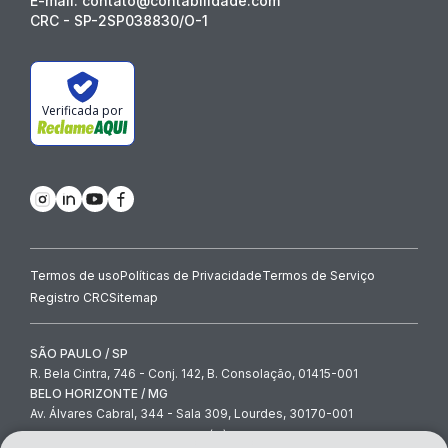
E-mail: contato@contabilidade.com
CRC - SP-2SP038830/O-1
Verificada por
Termos de uso
Políticas de Privacidade
Termos de Serviço
Registro CRC
Sitemap
SÃO PAULO / SP
R. Bela Cintra, 746 - Conj. 142, B. Consolação, 01415-001
BELO HORIZONTE / MG
Av. Álvares Cabral, 344 - Sala 309, Lourdes, 30170-001
contato@contabilidade.com
-
(11) 3854-4000