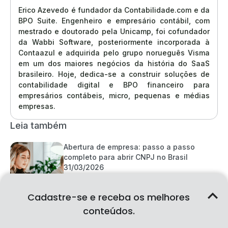
Erico Azevedo é fundador da Contabilidade.com e da
BPO Suite. Engenheiro e empresário contábil, com
mestrado e doutorado pela Unicamp, foi cofundador
da Wabbi Software, posteriormente incorporada à
Contaazul e adquirida pelo grupo norueguês Visma
em um dos maiores negócios da história do SaaS
brasileiro. Hoje, dedica-se a construir soluções de
contabilidade digital e BPO financeiro para
empresários contábeis, micro, pequenas e médias
empresas.
Leia também
Abertura de empresa: passo a passo
completo para abrir CNPJ no Brasil
31/03/2026
Cadastre-se e receba os melhores
conteúdos.
Regime Tributário: o que é, quais são os
tipos e como escolher o ideal para sua