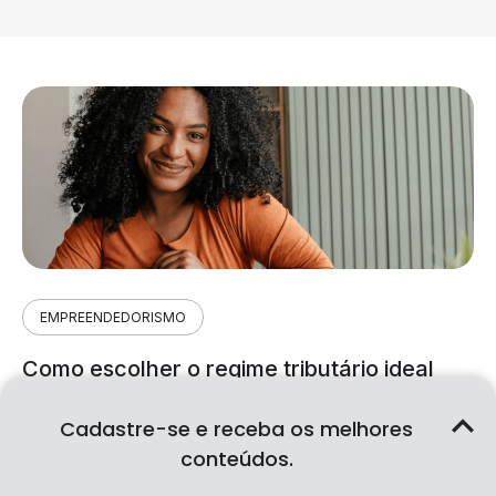
EMPREENDEDORISMO
Como escolher o regime tributário ideal
para sua empresa: Simples Nacional,
Lucro Presumido ou Lucro Real
Cadastre-se e receba os melhores
conteúdos.
10/09/2026
|
7min 9s de leitura