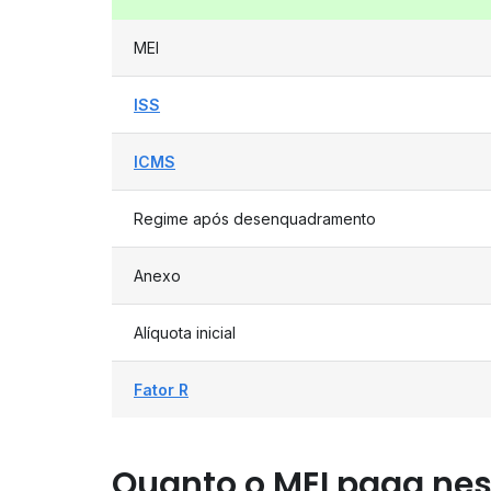
MEI
ISS
ICMS
Regime após desenquadramento
Anexo
Alíquota inicial
Fator R
Quanto o MEI paga nes