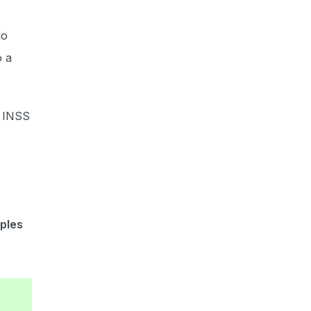
lo
 a
e INSS
ples