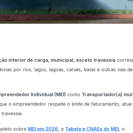
o interior de carga, municipal, exceto travessia
corres
rias por rios, lagos, lagoas, canais, baías e outras vias de
preendedor Individual (MEI)
como
Transportador(a) mun
que o empreendedor respeite o limite de faturamento, atue
 travessia.
mpleto sobre
MEI em 2026
, a
Tabela e CNAEs do MEI
, o