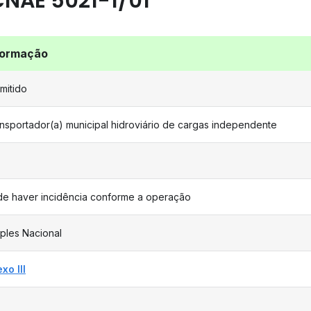
CNAE 5021-1/01
formação
mitido
nsportador(a) municipal hidroviário de cargas independente
e haver incidência conforme a operação
ples Nacional
xo III