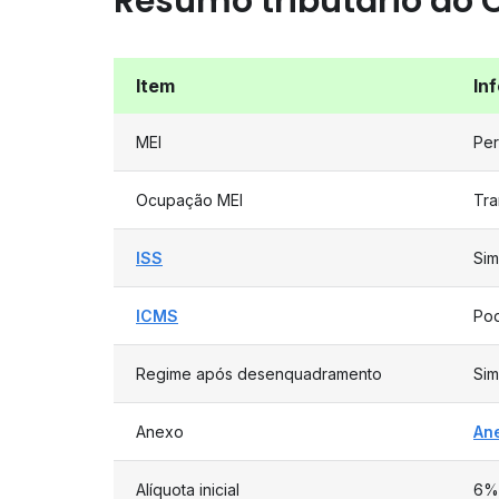
Resumo tributário do 
Item
In
MEI
Per
Ocupação MEI
Tra
ISS
Sim
ICMS
Pod
Regime após desenquadramento
Sim
Anexo
Ane
Alíquota inicial
6%