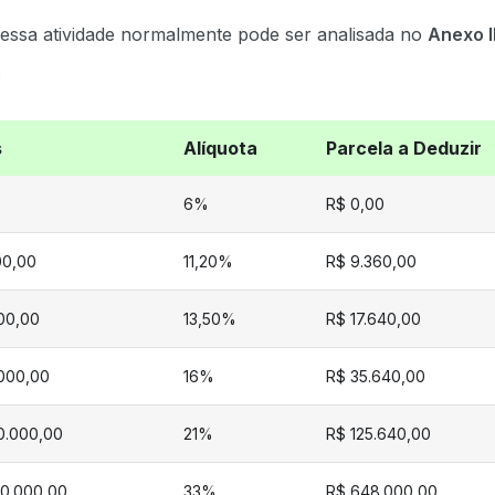
 essa atividade normalmente pode ser analisada no
Anexo II
.
s
Alíquota
Parcela a Deduzir
6%
R$ 0,00
00,00
11,20%
R$ 9.360,00
00,00
13,50%
R$ 17.640,00
.000,00
16%
R$ 35.640,00
00.000,00
21%
R$ 125.640,00
00.000,00
33%
R$ 648.000,00