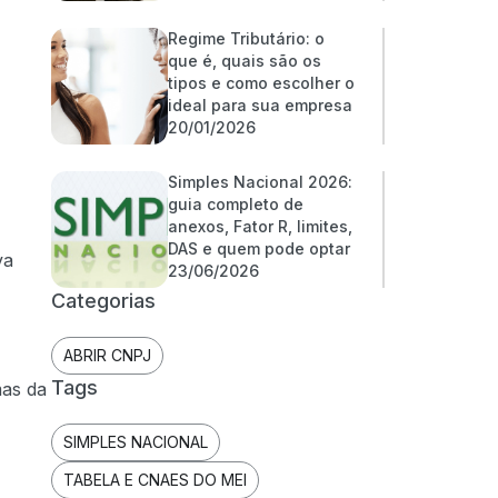
Regime Tributário: o
que é, quais são os
tipos e como escolher o
ideal para sua empresa
20/01/2026
Simples Nacional 2026:
guia completo de
anexos, Fator R, limites,
DAS e quem pode optar
va
23/06/2026
Categorias
ABRIR CNPJ
Tags
mas da
SIMPLES NACIONAL
TABELA E CNAES DO MEI