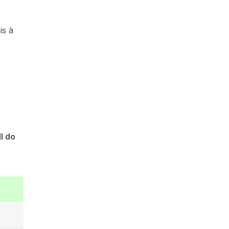
is à
I do