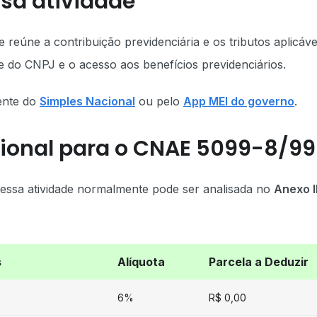
sa atividade
e reúne a contribuição previdenciária e os tributos aplicáve
e do CNPJ e o acesso aos benefícios previdenciários.
ente do
Simples Nacional
ou pelo
App MEI do governo
.
cional para o CNAE 5099-8/99
 essa atividade normalmente pode ser analisada no
Anexo II
s
Alíquota
Parcela a Deduzir
6%
R$ 0,00