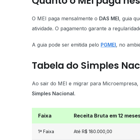
Quanto o MEI paga nes
O MEI paga mensalmente o
DAS MEI
, guia qu
atividade. O pagamento garante a regularidad
A guia pode ser emitida pelo
PGMEI
, no ambi
Tabela do Simples Na
Ao sair do MEI e migrar para Microempresa,
Simples Nacional
.
Faixa
Receita Bruta em 12 mese
1ª Faixa
Até R$ 180.000,00