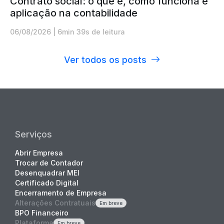
Contrato social: o que é, como funciona e
aplicação na contabilidade
06/08/2026
|
6min 39s de leitura
Ver todos os posts
Serviços
Abrir Empresa
Trocar de Contador
Desenquadrar MEI
Certificado Digital
Encerramento de Empresa
Alterações Contratuais
Em breve
BPO Financeiro
Plataforma
Em breve