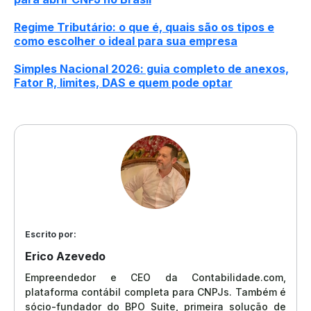
Regime Tributário: o que é, quais são os tipos e
como escolher o ideal para sua empresa
Simples Nacional 2026: guia completo de anexos,
Fator R, limites, DAS e quem pode optar
Escrito por:
Erico Azevedo
Empreendedor e CEO da Contabilidade.com,
plataforma contábil completa para CNPJs. Também é
sócio-fundador do BPO Suite, primeira solução de