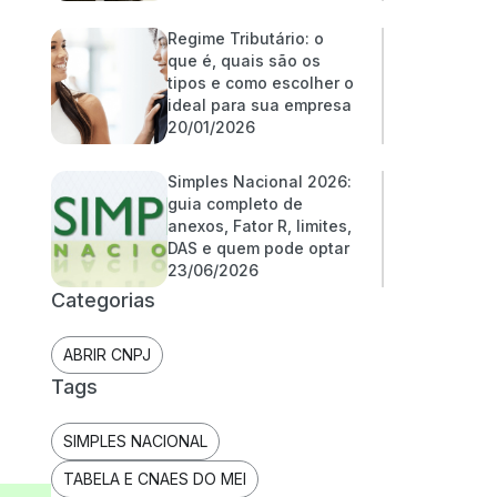
Regime Tributário: o
que é, quais são os
tipos e como escolher o
ideal para sua empresa
20/01/2026
Simples Nacional 2026:
guia completo de
anexos, Fator R, limites,
DAS e quem pode optar
23/06/2026
Categorias
ABRIR CNPJ
Tags
SIMPLES NACIONAL
TABELA E CNAES DO MEI