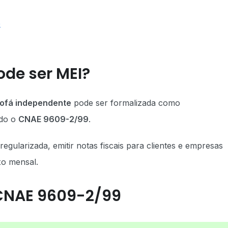
e
ode ser MEI?
sofá independente
pode ser formalizada como
ndo o
CNAE 9609-2/99
.
gularizada, emitir notas fiscais para clientes e empresas
xo mensal.
 CNAE 9609-2/99