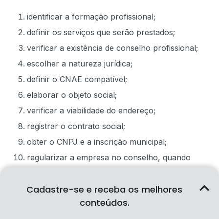
identificar a formação profissional;
definir os serviços que serão prestados;
verificar a existência de conselho profissional;
escolher a natureza jurídica;
definir o CNAE compatível;
elaborar o objeto social;
verificar a viabilidade do endereço;
registrar o contrato social;
obter o CNPJ e a inscrição municipal;
regularizar a empresa no conselho, quando
necessário;
Cadastre-se e receba os melhores
habilitar a emissão de notas fiscais;
conteúdos.
solicitar o Simples Nacional, quando vantajoso;