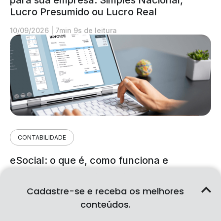
Lucro Presumido ou Lucro Real
10/09/2026
|
7min 9s de leitura
CONTABILIDADE
eSocial: o que é, como funciona e
aplicação na contabilidade
Cadastre-se e receba os melhores
07/08/2026
|
6min 13s de leitura
conteúdos.