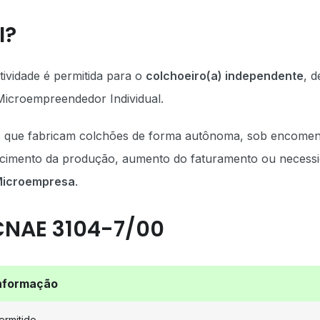
I?
tividade é permitida para o
colchoeiro(a) independente
, 
 Microempreendedor Individual.
is que fabricam colchões de forma autônoma, sob encome
cimento da produção, aumento do faturamento ou necess
icroempresa
.
CNAE 3104-7/00
nformação
ermitido