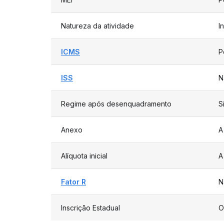
Natureza da atividade
I
ICMS
P
ISS
N
Regime após desenquadramento
S
Anexo
A
Alíquota inicial
A
Fator R
N
Inscrição Estadual
O