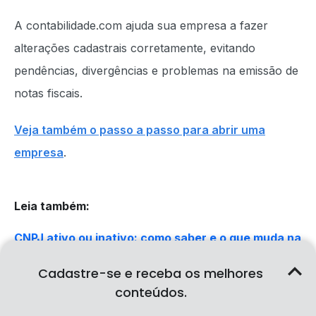
A contabilidade.com ajuda sua empresa a fazer
alterações cadastrais corretamente, evitando
pendências, divergências e problemas na emissão de
notas fiscais.
Veja também o passo a passo para abrir uma
empresa
.
Leia também
:
CNPJ ativo ou inativo: como saber e o que muda na
prática
Cadastre-se e receba os melhores
Certidão Negativa de Débitos (CND) da Receita
conteúdos.
Federal: como emitir para CPF ou CNPJ