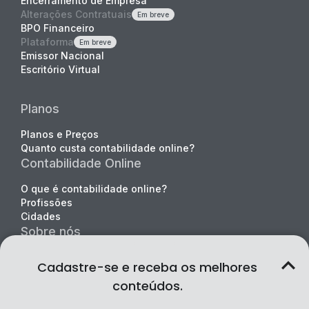
Encerramento de Empresa
Alterações Contratuais
Em breve
BPO Financeiro
Plataforma
Em breve
Emissor Nacional
Escritório Virtual
Planos
Planos e Preços
Quanto custa contabilidade online?
Contabilidade Online
O que é contabilidade online?
Profissões
Cidades
Sobre nós
Quem somos
Cadastre-se e receba os melhores
Falar com especialista
conteúdos.
Indique e ganhe