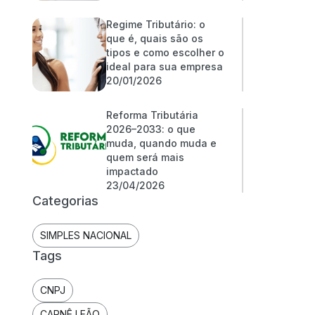
Regime Tributário: o
que é, quais são os
tipos e como escolher o
ideal para sua empresa
20/01/2026
Reforma Tributária
2026–2033: o que
muda, quando muda e
quem será mais
impactado
23/04/2026
Categorias
SIMPLES NACIONAL
Tags
CNPJ
CARNÊ LEÃO