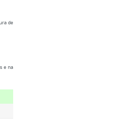
ura de
s e na