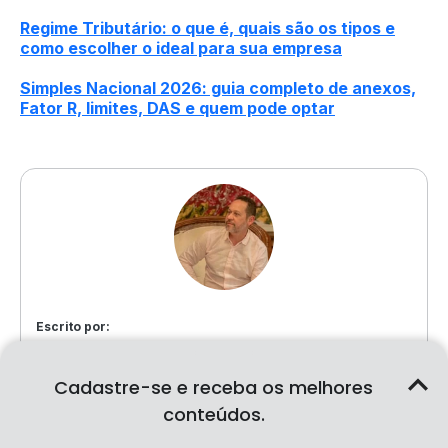
Regime Tributário: o que é, quais são os tipos e
como escolher o ideal para sua empresa
Simples Nacional 2026: guia completo de anexos,
Fator R, limites, DAS e quem pode optar
Escrito por:
Erico Azevedo
Cadastre-se e receba os melhores
Empreendedor e CEO da Contabilidade.com,
plataforma contábil completa para CNPJs. Também é
conteúdos.
sócio-fundador do BPO Suite, primeira solução de