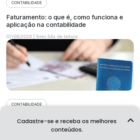
CONTABILIDADE
Faturamento: o que é, como funciona e
aplicação na contabilidade
07/08/2026
|
5min 54s de leitura
CONTABILIDADE
FGTS: o que é, como funciona e aplicação
Cadastre-se e receba os melhores
na contabilidade
conteúdos.
07/08/2026
|
7min 28s de leitura