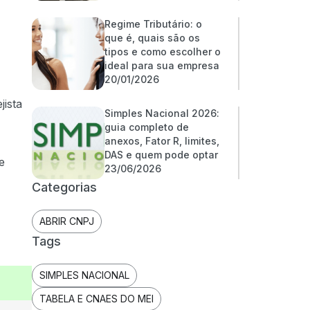
Regime Tributário: o
que é, quais são os
tipos e como escolher o
ideal para sua empresa
20/01/2026
jista
Simples Nacional 2026:
guia completo de
anexos, Fator R, limites,
DAS e quem pode optar
e
23/06/2026
Categorias
ABRIR CNPJ
Tags
SIMPLES NACIONAL
TABELA E CNAES DO MEI