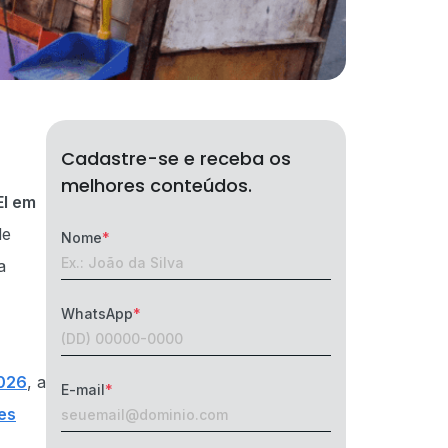
Cadastre-se e receba os
melhores conteúdos.
I em
de
Nome
a
WhatsApp
026
, a
E-mail
es