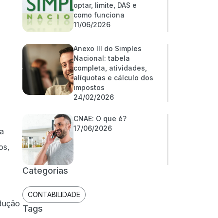
optar, limite, DAS e
como funciona
11/06/2026
Anexo III do Simples
Nacional: tabela
completa, atividades,
alíquotas e cálculo dos
impostos
24/02/2026
CNAE: O que é?
17/06/2026
ra
os,
Categorias
CONTABILIDADE
odução
Tags