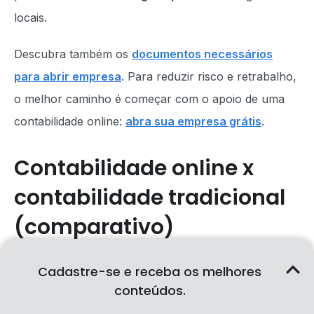
locais.
Descubra também os
documentos necessários
para abrir empresa
. Para reduzir risco e retrabalho,
o melhor caminho é começar com o apoio de uma
contabilidade online:
abra sua empresa grátis
.
Contabilidade online x
contabilidade tradicional
(comparativo)
Antes de escolher uma contabilidade, vale entender a
Cadastre-se e receba os melhores
conteúdos.
diferença entre o modelo online e o tradicional —
principalmente em custo, praticidade e escalabilidade